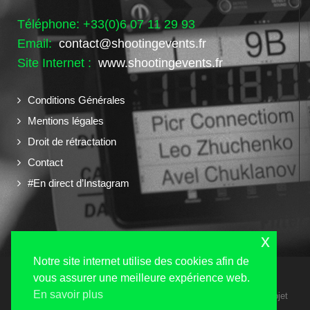
Téléphone: +33(0)6 07 11 29 93
Email:
contact@shootingevents.fr
Site Internet :
www.shootingevents.fr
Conditions Générales
Mentions légales
Droit de rétractation
Contact
#En direct d’Instagram
x
Notre site internet utilise des cookies afin de
vous assurer une meilleure expérience web.
En savoir plus
Copyright 2024 © Shooting Events tous droits réservés - Un projet
Navilog