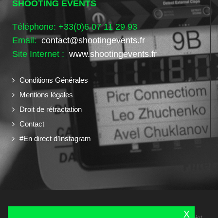
SHOOTING EVENTS
Téléphone: +33(0)6 07 11 29 93
Email:
contact@shootingevents.fr
Site Internet :
www.shootingevents.fr
Conditions Générales
Mentions légales
Droit de rétractation
Contact
#En direct d’Instagram
x
Copyright 2024 © Shooting Events tous droits réservés - Un projet