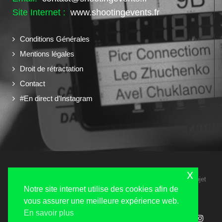
Site Internet :
www.shootingevents.fr
Conditions Générales
Mentions légales
Droit de rétractation
Contact
#En direct d’Instagram
x
Copyright 2024 © Shooting Events tous droits réservés - Un projet
Navilog
Notre site internet utilise des cookies afin de
vous assurer une meilleure expérience web.
En savoir plus