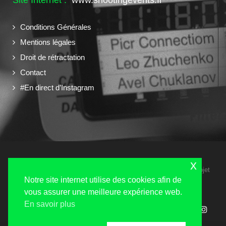
Conditions Générales
Mentions légales
Droit de rétractation
Contact
#En direct d’Instagram
x
Copyright 2024 © Shooting Events tous droits réservés - Un projet
Navilog
Notre site internet utilise des cookies afin de
vous assurer une meilleure expérience web.
En savoir plus