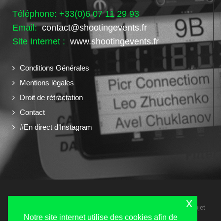
Téléphone: +33(0)6 07 11 29 93
Email:
contact@shootingevents.fr
Site Internet :
www.shootingevents.fr
Conditions Générales
Mentions légales
Droit de rétractation
Contact
#En direct d’Instagram
x
Copyright 2024 © Shooting Events tous droits réservés - Un projet
Navilog
Notre site internet utilise des cookies afin de