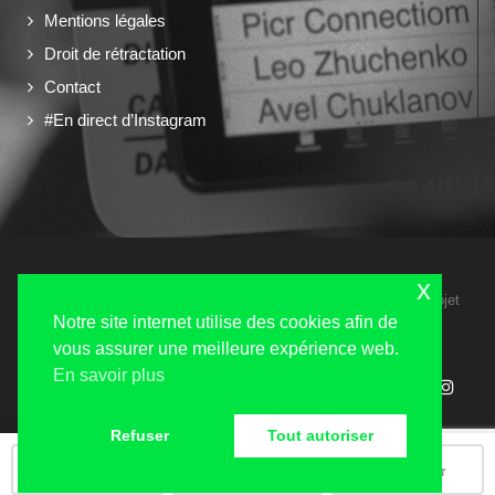
Mentions légales
Droit de rétractation
Contact
#En direct d’Instagram
x
Copyright 2024 © Shooting Events tous droits réservés - Un projet
Navilog
Notre site internet utilise des cookies afin de
vous assurer une meilleure expérience web.
En savoir plus
Refuser
Tout autoriser
Appeler
Mail
Discuter